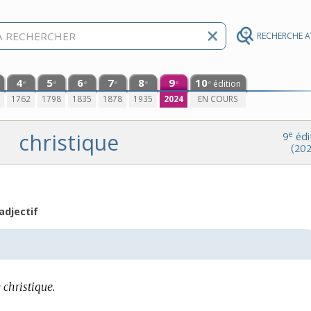
RECHERCHE 
4
5
6
7
8
9
10
édition
e
e
e
e
e
e
e
0
1762
1798
1835
1878
1935
2024
EN COURS
christique
e
9
édi
(202
adjectif
 christique.