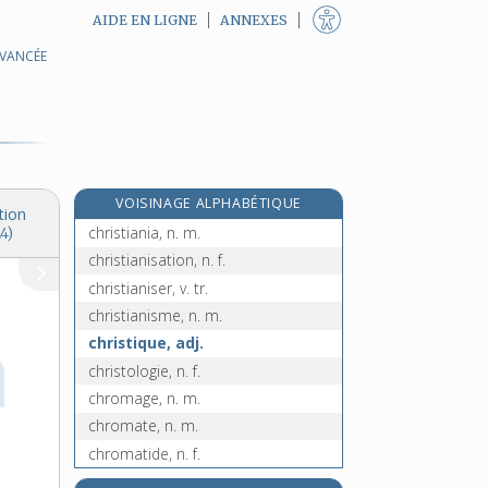
AIDE EN LIGNE
ANNEXES
AVANCÉE
chrétienté, n. f.
e
chrie, n. f.
[7
édition]
chrismal, -ale, adj.
chrisme, n. m.
christ, n. m.
VOISINAGE ALPHABÉTIQUE
christe-marine, n. f.
tion
christiania, n. m.
4)
christianisation, n. f.
christianiser, v. tr.
christianisme, n. m.
christique, adj.
christologie, n. f.
chromage, n. m.
chromate, n. m.
chromatide, n. f.
chromatine, n. f.