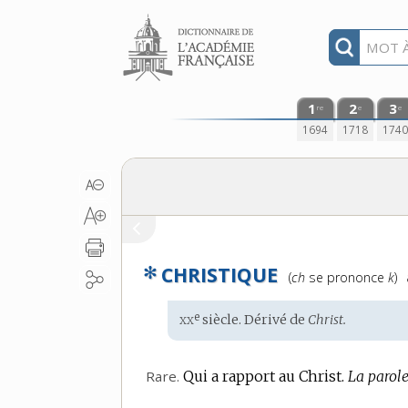
Aller au contenu
1
2
3
re
e
e
1694
1718
174
✻
CHRISTIQUE
Prononciation
(
ch
se prononce
k
)
:
xx
e
Étymologie
siècle. Dérivé de
Christ.
:
Rare.
Qui a rapport au Christ.
La parole