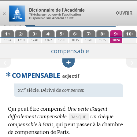
Aller au contenu
Dictionnaire de l’Académie
OUVRIR
×
Télécharger ou ouvrir l’application
Disponible sur Android et iOS
1
2
3
4
5
6
7
8
9
10
re
e
e
e
e
e
e
e
e
e
1694
1718
1740
1762
1798
1835
1878
1935
2024
E.C.
compensable
✻
COMPENSABLE
adjectif
xvi
e
Étymologie
siècle. Dérivé de
compenser.
:
Qui peut être compensé.
Une perte d’argent
difficilement compensable.
Un chèque
MARQUE
BANQUE.
compensable à Paris,
qui peut passer à la chambre
DE
de compensation de Paris.
DOMAINE