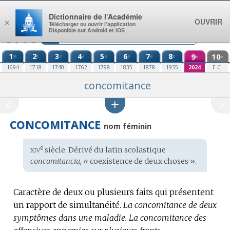
Aller au contenu
Dictionnaire de l’Académie
OUVRIR
×
Télécharger ou ouvrir l’application
Disponible sur Android et iOS
1
2
3
4
5
6
7
8
9
10
re
e
e
e
e
e
e
e
e
e
1694
1718
1740
1762
1798
1835
1878
1935
2024
E.C.
concomitance
CONCOMITANCE
nom féminin
xiv
e
Étymologie
siècle. Dérivé du
latin scolastique
:
concomitancia,
« coexistence de deux choses ».
Caractère de deux ou plusieurs faits qui présentent
un rapport de simultanéité.
La concomitance de deux
symptômes dans une maladie.
La concomitance des