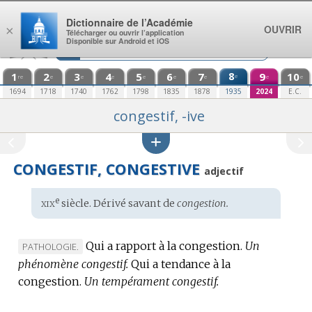
Aller au contenu
Dictionnaire de l’Académie
OUVRIR
×
Télécharger ou ouvrir l’application
Disponible sur Android et iOS
1
2
3
4
5
6
7
8
9
10
e
re
e
e
e
e
e
e
e
e
1694
1718
1740
1762
1798
1835
1878
1935
2024
E.C.
congestif, -ive
CONGESTIF, CONGESTIVE
adjectif
xix
e
Étymologie
siècle. Dérivé savant de
congestion.
:
Qui a rapport à la congestion.
Un
MARQUE
PATHOLOGIE.
phénomène congestif.
DE
Qui a tendance à la
congestion.
DOMAINE
Un tempérament congestif.
: