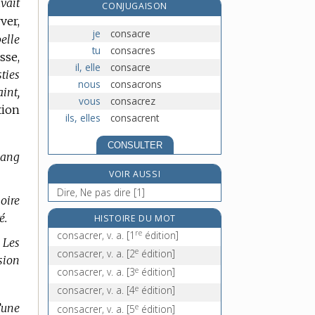
vait
CONJUGAISON
consciencieux, -ieuse, adj.
ver,
conscient, -ente, adj.
je
consacre
elle
tu
consacres
conscription, n. f.
sse,
il, elle
consacre
conscription militaire, n. f.
ties
e
[5
édition]
nous
consacrons
int,
vous
consacrez
tion
ils, elles
consacrent
CONSULTER
sang
VOIR AUSSI
Dire, Ne pas dire [1]
oire
é.
HISTOIRE DU MOT
re
consacrer, v. a.
[1
édition]
Les
e
consacrer, v. a.
[2
édition]
sion
e
consacrer, v. a.
[3
édition]
e
consacrer, v. a.
[4
édition]
’une
e
consacrer, v. a.
[5
édition]