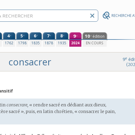
RECHERCHE 
4
5
6
7
8
9
10
e
e
e
e
e
édition
e
e
0
1762
1798
1835
1878
1935
2024
EN COURS
consacrer
e
9
édi
(202
ansitif
tin
consecrare,
« rendre sacré en dédiant aux dieux,
re sacré », puis, en
latin chrétien
, « consacrer le pain,