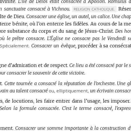
vinité.
L’île de Délos était consacrée à Apollon.
Romulus a
n sanctuaire consacré à Vichnou.
Réser
MARQUE
RELIGION CATHOLIQUE.
lte de Dieu.
Consacrer une église, un autel, un calice.
DE
Une chap
terre bénite, où l’on enterre les fidèles.
DOMAINE
Au cours de la me
opre substance du corps et du sang de Jésus-Christ.
:
Des hos
 le prêtre consacre.
L’Église ne consacre pas le Vendredi sa
Spécialement.
Consacrer un évêque,
procéder à sa consécra
gne d’admiration et de respect.
Ce lieu a été consacré par le 
 consacrer le souvenir de cette victoire.
t.
Cette tournée a consacré la réputation de l’orchestre.
Une gl
vain au talent consacré
ou,
elliptiquement
,
un écrivain consacr
, de locutions, les faire entrer dans l’usage, les imposer.
Selon la formule consacrée.
C’est le terme consacré, l’expres
ement.
Consacrer une somme importante à la construction d