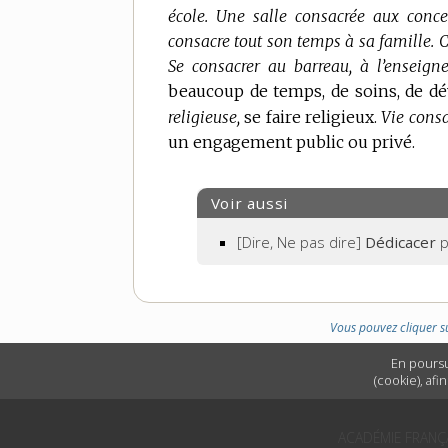
école.
Une salle consacrée aux conce
consacre tout son temps à sa famille.
C
Se consacrer au barreau, à l’enseign
beaucoup de temps, de soins, de d
religieuse,
se faire religieux.
Vie consa
un engagement public ou privé.
Voir aussi
[Dire, Ne pas dire]
Dédicacer
Vous pouvez cliquer s
En poursu
(cookie), afi
ACADÉMIE FRANÇ