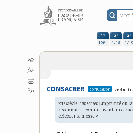
Aller au contenu
1
2
3
re
e
e
1694
1718
174
CONSACRER
conjugaison
verbe tr
xii
e
Étymologie
siècle,
cunsecrer.
Emprunté du
la
:
reconnaître comme ayant un caractè
célébrer la messe ».