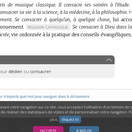
rts de musique classique.
Il consacre ses soirées à l’étude.
onsacrer sa vie à la science, à la médecine, à la philosophie.
P
ement.
Se consacrer à quelqu’un, à quelque chose,
lui acco
évouement.
Se consacrer à Dieu dans la
MARQUE
RELIGION CATHOLIQUE.
crée,
vie ordonnée à la pratique des conseils évangéliques,
DE
DOMAINE
:
pour
dédier
ou
consacrer
ur n’importe quel mot pour naviguer dans le dictionnaire.
ivant votre navigation sur ce site, vous acceptez l’utilisation d’un témoin de
n de réaliser des statistiques de visites et de personnaliser votre navigation. 
plus,
cliquez ici
.
AISE
AIDE EN LIGNE
MENTIONS LÉGALES
ACCESSIBILIT
J’ACCEPTE
JE REFUSE