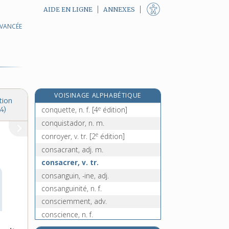
AIDE EN LIGNE
ANNEXES
AVANCÉE
conque, n. f.
conquérant, -ante, n.
conquérir, v. tr.
e
conquêt, n. m.
[7
édition]
conquête, n. f.
e
VOISINAGE ALPHABÉTIQUE
conquêter, v. tr.
[5
édition]
tion
e
conquette, n. f.
[4
édition]
4)
conquistador, n. m.
e
conroyer, v. tr.
[2
édition]
consacrant, adj. m.
consacrer, v. tr.
consanguin, -ine, adj.
consanguinité, n. f.
consciemment, adv.
conscience, n. f.
consciencieusement, adv.