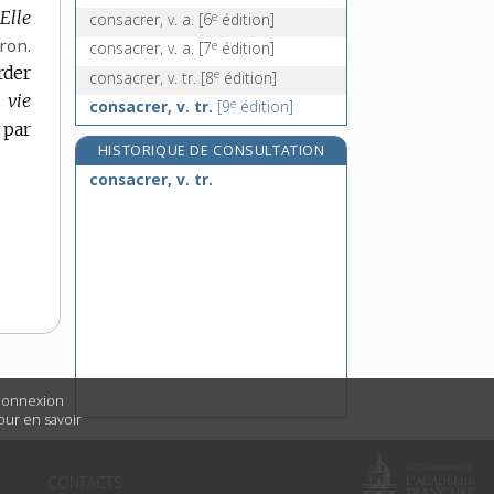
Elle
e
consacrer, v. a.
[6
édition]
ron.
e
consacrer, v. a.
[7
édition]
rder
e
consacrer, v. tr.
[8
édition]
 vie
e
consacrer, v. tr.
[9
édition]
 par
HISTORIQUE DE CONSULTATION
consacrer, v. tr.
 connexion
Pour en savoir
É
CONTACTS