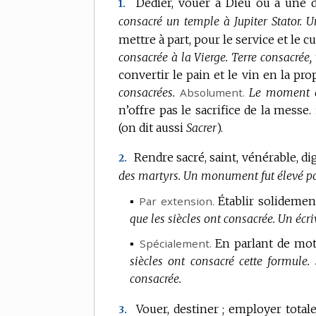
Dédier, vouer à Dieu ou à une di
1.
consacré un temple à Jupiter Stator.
U
mettre à part, pour le service et le cu
consacrée à la Vierge.
Terre consacrée,
convertir le pain et le vin en la pr
consacrées.
Absolument.
Le moment où
n’offre pas le sacrifice de la messe.
(on dit aussi
Sacrer
).
Rendre sacré, saint, vénérable, di
2.
des martyrs.
Un monument fut élevé pour
▪
Par extension.
Établir solidemen
que les siècles ont consacrée.
Un écri
▪
Spécialement.
En parlant de mots
siècles ont consacré cette formule.
consacrée.
Vouer, destiner ; employer total
3.