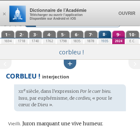
Aller au contenu
Dictionnaire de l’Académie
OUVRIR
×
Télécharger ou ouvrir l’application
Disponible sur Android et iOS
1
2
3
4
5
6
7
8
9
10
e
re
e
e
e
e
e
e
e
e
1694
1718
1740
1762
1798
1835
1878
1935
2024
E.C.
corbleu !
CORBLEU !
interjection
xii
e
Étymologie
siècle, dans l’expression
Por le cuer bieu.
:
Issu, par euphémisme, de
cordieu,
« pour le
cœur de Dieu ».
Vieilli.
Juron marquant une vive humeur.