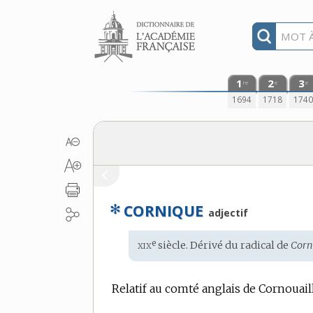
Aller au contenu
1
2
3
re
e
e
1694
1718
174
✻
CORNIQUE
adjectif
xix
e
Étymologie
siècle. Dérivé du radical de
Corn
:
Relatif au comté anglais de Cornouail