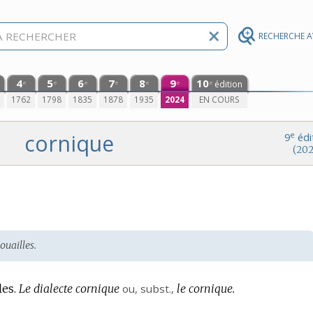
RECHERCHE 
4
5
6
7
8
9
10
édition
e
e
e
e
e
e
e
0
1762
1798
1835
1878
1935
2024
EN COURS
cornique
e
9
édi
(202
ouailles.
les.
Le dialecte cornique
ou,
subst.
,
le cornique.