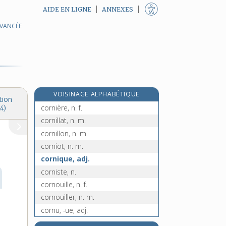
AIDE EN LIGNE
ANNEXES
AVANCÉE
cornettiste, n.
corneur, -euse, adj. et n.
corniaud, n. m.
corniche, n. f.
cornichon, n. m.
VOISINAGE ALPHABÉTIQUE
cornier, -ière, adj.
tion
cornière, n. f.
4)
cornillat, n. m.
cornillon, n. m.
corniot, n. m.
cornique, adj.
corniste, n.
cornouille, n. f.
cornouiller, n. m.
cornu, -ue, adj.
e
cornuau, n. m.
[4
édition]