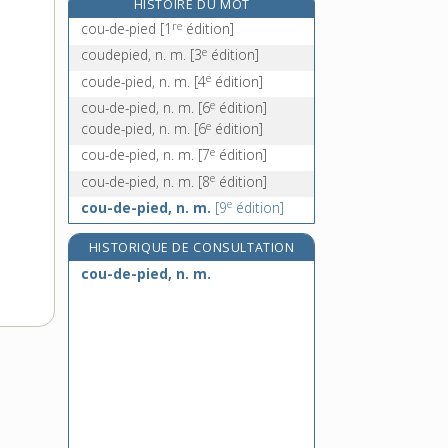
HISTOIRE DU MOT
e
coudre [II], n. m.
[7
édition]
re
cou-de-pied
[1
édition]
coudrette, n. f.
e
coudepied, n. m.
[3
édition]
coudrier, n. m.
e
coude-pied, n. m.
[4
édition]
couenne, n. f.
e
cou-de-pied, n. m.
[6
édition]
e
coude-pied, n. m.
[6
édition]
e
cou-de-pied, n. m.
[7
édition]
e
cou-de-pied, n. m.
[8
édition]
e
cou-de-pied, n. m.
[9
édition]
HISTORIQUE DE CONSULTATION
cou-de-pied, n. m.