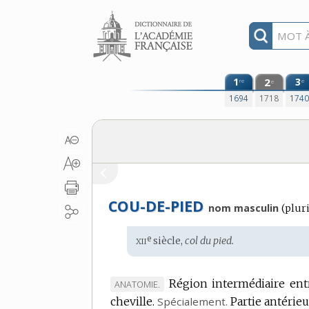
Aller au contenu
1
2
3
re
e
e
1694
1718
174
COU-DE-PIED
nom masculin
(
pluri
xii
e
Étymologie
siècle,
col du pied.
:
Région intermédiaire entr
MARQUE
ANATOMIE.
cheville.
DE
Spécialement.
Partie antérieu