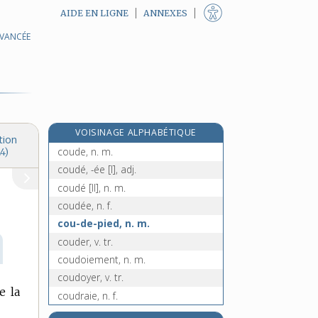
AIDE EN LIGNE
ANNEXES
AVANCÉE
couchis, n. m.
couchitique, adj.
couci-couça, loc. adv.
couci-couci, loc. adv.
coucou, n. m.
VOISINAGE ALPHABÉTIQUE
coucoumelle, n. f.
tion
coude, n. m.
4)
coudé, -ée [I], adj.
coudé [II], n. m.
coudée, n. f.
cou-de-pied, n. m.
couder, v. tr.
coudoiement, n. m.
coudoyer, v. tr.
e la
coudraie, n. f.
coudre [I], v. tr.