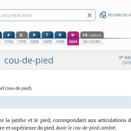
RECHERCHE 
4
5
6
7
8
9
10
e
e
e
e
édition
e
e
e
0
1762
1798
1835
1878
1935
2024
EN COURS
cou-de-pied
e
9
édi
(202
el
Cous-de-pied
).
e la jambe et le pied, correspondant aux articulations d
re et supérieure du pied.
Avoir le cou-de-pied cambré.