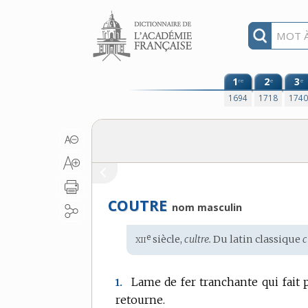
Aller au contenu
1
2
3
re
e
e
1694
1718
174
COUTRE
nom masculin
xii
e
Étymologie
siècle,
cultre.
Du
latin classique
c
:
Lame de fer tranchante qui fait p
1.
retourne.