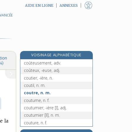
AIDE EN LIGNE
ANNEXES
AVANCÉE
couteau-scie, n. m.
coutelas, n. m.
coutelier, -ière, n.
e
coutelière, n. f.
[7
édition]
coutellerie, n. f.
VOISINAGE ALPHABÉTIQUE
coûter, v. intr. et tr.
tion
coûteusement, adv.
4)
coûteux, -euse, adj.
coutier, -ière, n.
coutil, n. m.
coutre, n. m.
coutume, n. f.
coutumier, -ière [I], adj.
coutumier [II], n. m.
e la
couture, n. f.
couturer, v. tr.