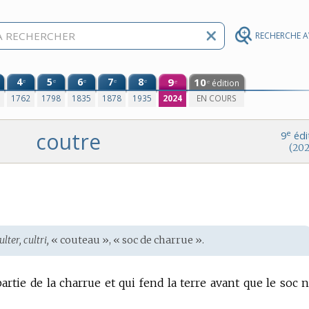
RECHERCHE 
4
5
6
7
8
9
10
e
e
e
e
e
édition
e
e
0
1762
1798
1835
1878
1935
2024
EN COURS
coutre
e
9
édi
(202
ulter, cultri,
« couteau », « soc de charrue ».
artie de la charrue et qui fend la terre avant que le soc n