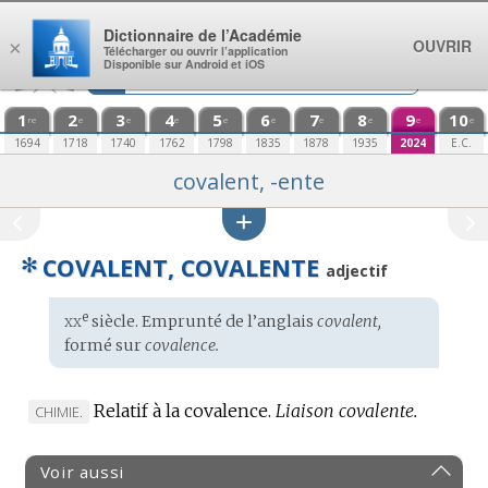
Aller au contenu
Dictionnaire de l’Académie
OUVRIR
×
Télécharger ou ouvrir l’application
Disponible sur Android et iOS
1
2
3
4
5
6
7
8
9
10
re
e
e
e
e
e
e
e
e
e
1694
1718
1740
1762
1798
1835
1878
1935
2024
E.C.
covalent, -ente
✻
COVALENT, COVALENTE
adjectif
xx
e
Étymologie
siècle. Emprunté de l’
anglais
covalent,
:
formé sur
covalence.
Relatif à la covalence.
Liaison covalente.
MARQUE
CHIMIE.
DE
DOMAINE
Voir aussi