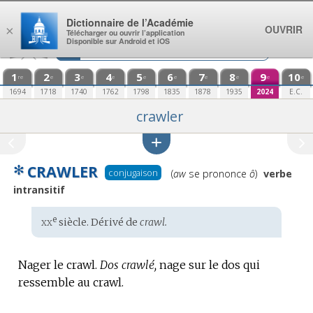
Aller au contenu
Dictionnaire de l’Académie
OUVRIR
×
Télécharger ou ouvrir l’application
Disponible sur Android et iOS
1
2
3
4
5
6
7
8
9
10
re
e
e
e
e
e
e
e
e
e
1694
1718
1740
1762
1798
1835
1878
1935
2024
E.C.
crawler
✻
CRAWLER
Prononciation
conjugaison
(
aw
se prononce
ô
)
verbe
:
intransitif
xx
e
Étymologie
siècle. Dérivé de
crawl.
:
Nager le crawl.
Dos crawlé,
nage sur le dos qui
ressemble au crawl.