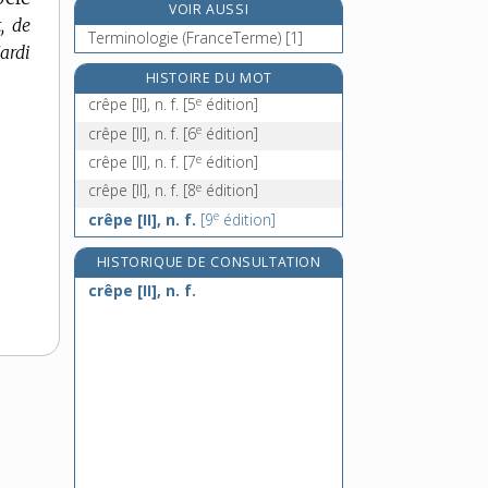
VOIR AUSSI
crêperie, n. f.
, de
Terminologie (FranceTerme) [1]
crépi, n. m.
ardi
crépide, n. f.
HISTOIRE DU MOT
e
crêpier, -ière, n.
crêpe [II], n. f.
[5
édition]
e
crêpe [II], n. f.
[6
édition]
e
crêpe [II], n. f.
[7
édition]
e
crêpe [II], n. f.
[8
édition]
e
crêpe [II], n. f.
[9
édition]
HISTORIQUE DE CONSULTATION
crêpe [II], n. f.