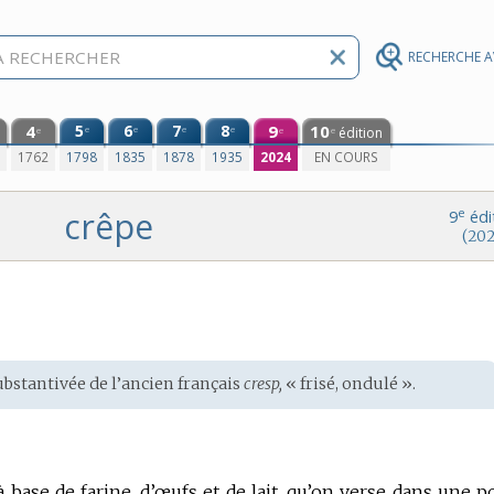
RECHERCHE 
4
5
6
7
8
9
10
e
e
e
e
édition
e
e
e
0
1762
1798
1835
1878
1935
2024
EN COURS
crêpe
e
9
édi
(202
stantivée de l’
ancien français
cresp,
« frisé, ondulé ».
 à base de farine, d’œufs et de lait, qu’on verse dans une p