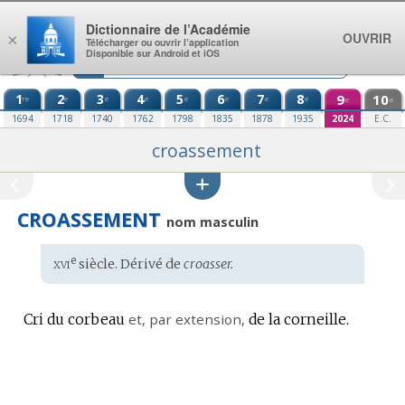
Aller au contenu
Dictionnaire de l’Académie
OUVRIR
×
Télécharger ou ouvrir l’application
Disponible sur Android et iOS
1
2
3
4
5
6
7
8
9
10
re
e
e
e
e
e
e
e
e
e
1694
1718
1740
1762
1798
1835
1878
1935
2024
E.C.
croassement
CROASSEMENT
nom masculin
xvi
e
Étymologie
siècle. Dérivé de
croasser.
:
Cri du corbeau
et,
par extension
,
de la corneille.