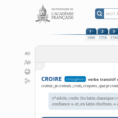
Aller au contenu
1
2
3
re
e
e
1694
1718
174
CROIRE
conjugaison
verbe transitif 
croirai ; je croirais ; crois, croyons ; que je croi
x
e
Étymologie
siècle,
credre.
Du
latin classique
cr
:
confiance », et, en
latin chrétien
, «