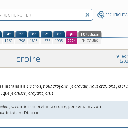
RECHERCHE 
4
5
6
7
8
9
10
e
e
e
e
e
édition
e
e
0
1762
1798
1835
1878
1935
2024
EN COURS
croire
e
9
édi
(202
Conjugaison
et intransitif
(
je crois, nous croyons ; je croyais, nous croyions ; je crus
:
e ; que je crusse ; croyant ; cru
).
edere,
« confier en prêt », « croire, penser », « avoir
 avoir foi en (Dieu) ».