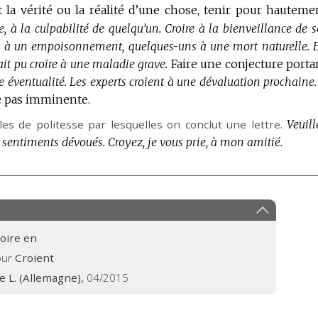
 la vérité ou la réalité d’une chose, tenir pour hauteme
e, à la culpabilité de quelqu’un.
Croire à la bienveillance de s
t à un empoisonnement, quelques-uns à une mort naturelle.
it pu croire à une maladie grave.
Faire une conjecture porta
te éventualité.
Les experts croient à une dévaluation prochaine.
ge pas imminente.
es de politesse par lesquelles on conclut une lettre.
Veuill
es sentiments dévoués.
Croyez, je vous prie, à mon amitié.
roire en
our
Croient
de L. (Allemagne),
04/2015