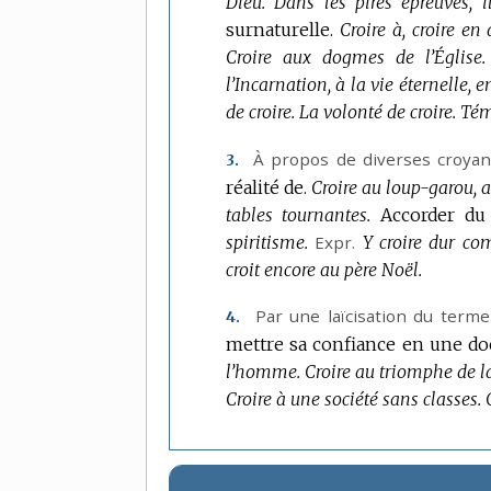
Dieu.
Dans les pires épreuves, il
surnaturelle.
Croire à, croire en
Croire aux dogmes de l’Église.
l’Incarnation, à la vie éternelle, e
de croire.
La volonté de croire.
Témo
À propos de diverses croyanc
3.
réalité de.
Croire au loup-garou, 
tables tournantes.
Accorder du 
spiritisme.
Expr.
Y croire dur co
croit encore au père Noël.
Par une laïcisation du terme
4.
mettre sa confiance en une doct
l’homme.
Croire au triomphe de la
Croire à une société sans classes.