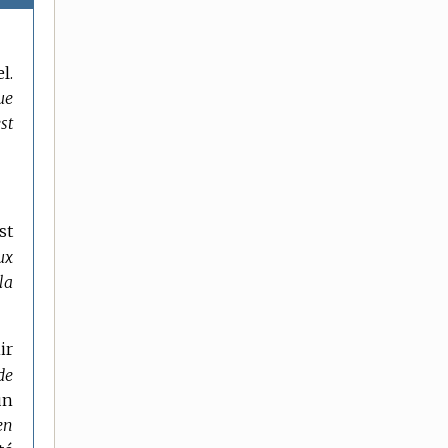
l.
ue
st
st
ux
la
ir
de
un
en