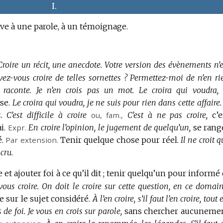
I.
ve à une parole, à un témoignage.
Croire un récit, une anecdote.
Votre version des évènements n’e
-vous croire de telles sornettes ?
Permettez-moi de n’en ri
 raconte.
Je n’en crois pas un mot.
Le croira qui voudra,
se.
Le croira qui voudra, je ne suis pour rien dans cette affaire.
.
C’est difficile à croire
ou,
fam.
,
C’est à ne pas croire,
c’e
i.
Expr.
En croire l’opinion, le jugement de quelqu’un,
se rang
.
Par extension.
Tenir quelque chose pour réel.
Il ne croit q
cru.
et ajouter foi à ce qu’il dit ; tenir quelqu’un pour informé 
vous croire.
On doit le croire sur cette question, en ce domain
re sur le sujet considéré.
À l’en croire, s’il faut l’en croire, tout 
 de foi.
Je vous en crois sur parole,
sans chercher aucuneme