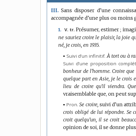
Sans disposer d’une connaissa
III.
accompagnée d’une plus ou moins g
Présumer, estimer ; imagi
V. tr.
1.
ne sauriez croire le plaisir, la joie 
né, je crois, en 1935.
▪
Suivi d’un infinitif.
À tort ou à ra
Suivi d’une proposition complét
bonheur de l’homme.
Croire que 
quelque part en Asie, je le crois 
lieu de croire qu’il viendra.
Que
vraisemblable que, on peut su
▪
Pron.
Se croire,
suivi d’un attri
crois obligé de lui répondre.
Se c
croit quelqu’un, il se croit beauc
opinion de soi, il se donne plus