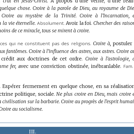
 crut en Jésus-Christ.
À propos d’une vérité, d’une réali
 quelque chose.
Croire à la parole de Dieu, au royaume de Die
Croire au mystère de la Trinité.
Croire à l’Incarnation, 
n la vie éternelle.
Absolument.
Avoir la foi.
Chercher des raiso
ins de ce miracle, tous se mirent à croire.
es qui ne constituent pas des religions.
Croire à,
postuler 
aux fantômes.
Croire à l’influence des astres, aux astres.
Croire a
crédit aux doctrines de cet ordre.
Croire à l’astrologie, 
mme fer,
avec une conviction obstinée, inébranlable.
Fam.
.
Espérer fermement en quelque chose, en sa réalisation
rine politique, sociale.
Ne plus croire en Dieu, mais croire 
 civilisation sur la barbarie.
Croire au progrès de l’esprit humai
Croire au socialisme.
III.