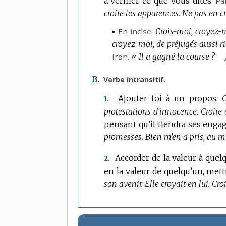
à vérifier ce que vous dites.
Pa
croire les apparences.
Ne pas en cro
▪
En incise.
Crois-moi, croyez-m
croyez-moi, de préjugés aussi ri
Iron.
« Il a gagné la course ? – Je
B.
Verbe intransitif.
Ajouter foi à un propos.
C
1.
protestations d’innocence.
Croire 
pensant qu’il tiendra ses enga
promesses.
Bien m’en a pris, au mi
Accorder de la valeur à quelq
2.
en la valeur de quelqu’un, mettr
son avenir.
Elle croyait en lui.
Croi