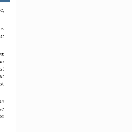
e,
us
est
r.
au
est
out
st
me
 se
te