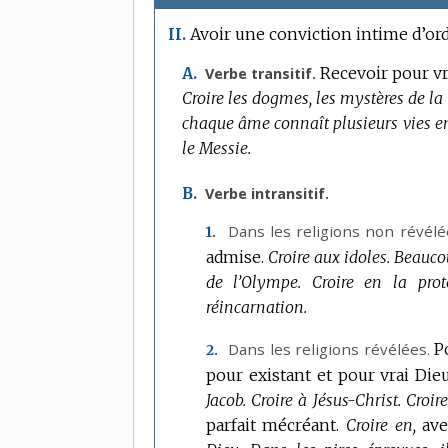
Avoir une conviction intime d’ord
II.
Recevoir pour vra
A.
Verbe transitif.
Croire les dogmes, les mystères de la 
chaque âme connaît plusieurs vies e
le Messie.
B.
Verbe intransitif.
Dans les religions non révélé
1.
admise.
Croire aux idoles.
Beaucou
de l’Olympe.
Croire en la prot
réincarnation.
Dans les religions révélées.
P
2.
pour existant et pour vrai Dieu
Jacob.
Croire à Jésus-Christ.
Croire
parfait mécréant.
Croire en,
ave