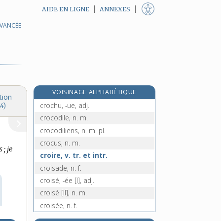
AIDE EN LIGNE
ANNEXES
AVANCÉE
crochet, n. m.
crochetable, adj.
crochetage, n. m.
crocheter, v. tr.
crocheteur [I], n. m.
VOISINAGE ALPHABÉTIQUE
crocheteur [II], n. m.
tion
crochu, -ue, adj.
4)
crocodile, n. m.
crocodiliens, n. m. pl.
crocus, n. m.
 ; je
croire, v. tr. et intr.
croisade, n. f.
croisé, -ée [I], adj.
croisé [II], n. m.
croisée, n. f.
croisement, n. m.