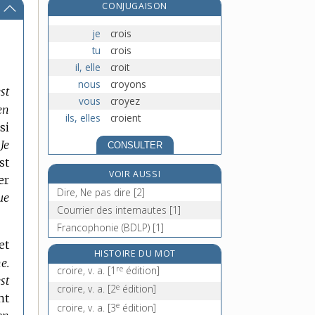
CONJUGAISON
croiser, v. tr.
croisette, n. f.
je
crois
croiseur, n. m.
tu
crois
croisière, n. f.
il, elle
croit
nous
croyons
st
vous
croyez
en
ils, elles
croient
si
Je
CONSULTER
st
VOIR AUSSI
er
Dire, Ne pas dire [2]
ue
Courrier des internautes [1]
Francophonie (BDLP) [1]
et
HISTOIRE DU MOT
e.
re
croire, v. a.
[1
édition]
est
e
croire, v. a.
[2
édition]
nt
e
croire, v. a.
[3
édition]