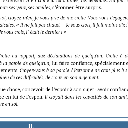
r extension.
À en croire la renommée, les légendes.
S’il faut 
ire ses yeux, ses oreilles,
s’étonner, être surpris.
oi, croyez-m’en, je vous prie de me croire.
Vous vous dégagere
dicules.
« Il ne fait pas chaud. – Je vous crois, il fait moins dix !
 vous crois, il était le dernier ! »
roire au rapport, aux déclarations de quelqu’un.
Croire à d
à la parole de quelqu’un,
lui faire confiance, spécialement 
gements.
Croyez-vous à sa parole ?
Personne ne croit plus à s
lieu de ces difficultés, de croire en son jugement.
ue chose, concevoir de l’espoir à son sujet ; avoir confian
e en lui de l’espoir.
Il croyait dans les capacités de son ami,
re en soi.
II.