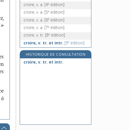
en
e
croire, v. a.
[4
édition]
e
croire, v. a.
[5
édition]
z,
e
croire, v. a.
[6
édition]
 »
e
croire, v. a.
[7
édition]
e
croire, v. tr.
[8
édition]
e
croire, v. tr. et intr.
[9
édition]
HISTORIQUE DE CONSULTATION
es
croire, v. tr. et intr.
en
es
ce
 à