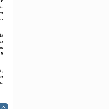
té
u.
en
ns
la
ux
au
Il
 ;
en
n.