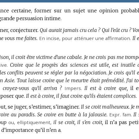
nce certaine, former sur un sujet une opinion probabl
rande persuasion intime.
ner, conjecturer.
Qui aurait jamais cru cela ?
Qui l’eût cru ?
Vo
que vous me faites.
En incise, pour atténuer une affirmation.
Il 
ison, il croit être victime d’une cabale.
Je ne crois pas me trompe
ive.
Croire que le progrès des sciences est utile, est inutile 
les conflits peuvent se régler par la négociation.
Je crois qu’il 
en Asie.
Tout laisse croire que le meurtre était prémédité.
J’ai t
 croyez-vous qu’il arriva ?
Impers.
Il est à croire que,
il e
pposer que.
Il est à croire, il faut croire qu’ils étaient complices.
but, se juger, s’estimer, s’imaginer.
Il se croit malheureux.
Je 
roire au paradis.
Se croire en butte à la jalousie.
Expr.
fam.
Il
oup
ou,
elliptiquement
,
il se croit, il s’en croit,
il n’a pas peti
 d’importance qu’il n’en a.