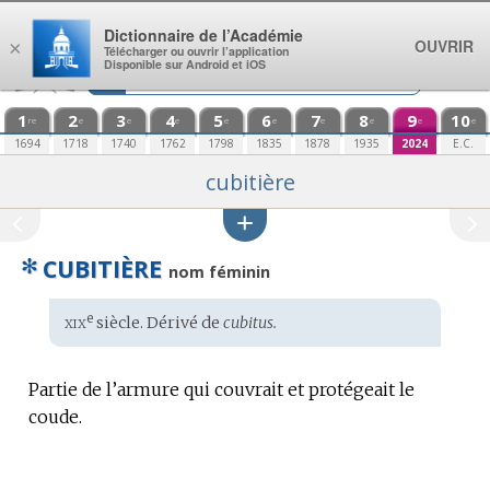
Aller au contenu
Dictionnaire de l’Académie
OUVRIR
×
Télécharger ou ouvrir l’application
Disponible sur Android et iOS
1
2
3
4
5
6
7
8
9
10
re
e
e
e
e
e
e
e
e
e
1694
1718
1740
1762
1798
1835
1878
1935
2024
E.C.
cubitière
✻
CUBITIÈRE
nom féminin
xix
e
Étymologie
siècle. Dérivé de
cubitus.
:
Partie de l’armure qui couvrait et protégeait le
coude.