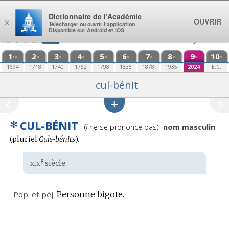
Aller au contenu
Dictionnaire de l’Académie
OUVRIR
×
Télécharger ou ouvrir l’application
Disponible sur Android et iOS
1
2
3
4
5
6
7
8
9
10
re
e
e
e
e
e
e
e
e
e
1694
1718
1740
1762
1798
1835
1878
1935
2024
E.C.
cul-bénit
✻
CUL-BÉNIT
Prononciation
(
l
ne se prononce pas)
nom masculin
:
(
pluriel
Culs-bénits
).
xix
e
Étymologie
siècle.
:
Pop.
et
péj.
Personne bigote.