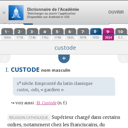
Aller au contenu
Dictionnaire de l’Académie
OUVRIR
×
Télécharger ou ouvrir l’application
Disponible sur Android et iOS
1
2
3
4
5
6
7
8
9
10
e
re
e
e
e
e
e
e
e
e
1694
1718
1740
1762
1798
1835
1878
1935
2024
E.C.
custode
CUSTODE
I.
nom masculin
x
e
Étymologie
siècle. Emprunté du
latin classique
:
custos, ‑odis,
« gardien ».
↪
voir aussi :
II.
Custode
(n. f.)
Supérieur chargé dans certains
MARQUE
RELIGION CATHOLIQUE.
ordres, notamment chez les Franciscains, du
DE