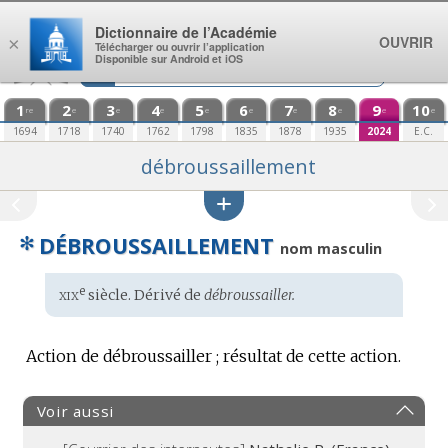
Aller au contenu
Dictionnaire de l’Académie
OUVRIR
×
Télécharger ou ouvrir l’application
Disponible sur Android et iOS
1
2
3
4
5
6
7
8
9
10
re
e
e
e
e
e
e
e
e
e
1694
1718
1740
1762
1798
1835
1878
1935
2024
E.C.
débroussaillement
✻
DÉBROUSSAILLEMENT
nom masculin
xix
e
Étymologie
siècle. Dérivé de
débroussailler.
:
Action de débroussailler ; résultat de cette action.
Voir aussi