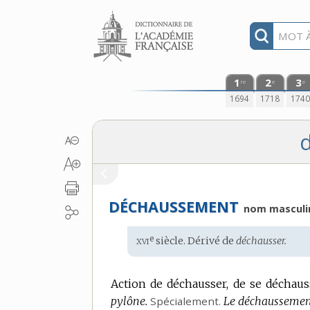
Aller au contenu
1
2
3
re
e
e
1694
1718
174
DÉCHAUSSEMENT
nom masculi
xvi
e
Étymologie
siècle. Dérivé de
déchausser.
:
Action de déchausser, de se déchausse
pylône.
Spécialement.
Le déchaussement