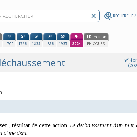
RECHERCHE 
4
5
6
7
8
9
10
e
e
e
e
e
édition
e
e
0
1762
1798
1835
1878
1935
2024
EN COURS
déchaussement
e
9
édi
(202
n
r ; résultat de cette action.
Le déchaussement d’un mur, 
 d’une dent.