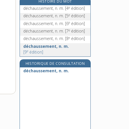
HISTOIRE DU MOT
déchéance, n. f.
e
déchaussement, n. m.
[4
édition]
déchet, n. m.
e
déchaussement, n. m.
[5
édition]
déchèterie, n. f.
e
déchaussement, n. m.
[6
édition]
e
décheveler, v. tr.
[7
édition]
e
déchaussement, n. m.
[7
édition]
e
déchaussement, n. m.
[8
édition]
déchaussement, n. m.
e
[9
édition]
HISTORIQUE DE CONSULTATION
déchaussement, n. m.