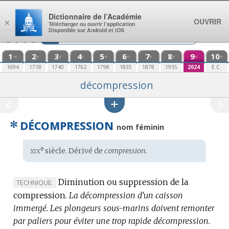
Aller au contenu
Dictionnaire de l’Académie
OUVRIR
×
Télécharger ou ouvrir l’application
Disponible sur Android et iOS
1
2
3
4
5
6
7
8
9
10
re
e
e
e
e
e
e
e
e
e
1694
1718
1740
1762
1798
1835
1878
1935
2024
E.C.
décompression
✻
DÉCOMPRESSION
nom féminin
xix
e
Étymologie
siècle. Dérivé de
compression.
:
Diminution ou suppression de la
MARQUE
TECHNIQUE.
compression.
DE
La décompression d’un caisson
immergé.
DOMAINE
Les plongeurs sous-marins doivent remonter
par paliers pour éviter une trop rapide décompression.
: