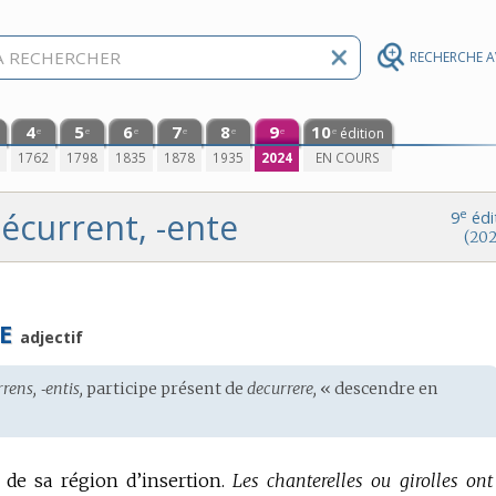
RECHERCHE 
4
5
6
7
8
9
10
édition
e
e
e
e
e
e
e
0
1762
1798
1835
1878
1935
2024
EN COURS
écurrent, -ente
e
9
édi
(202
E
adjectif
rens, ‑entis,
participe présent de
decurrere,
« descendre en
de sa région d’insertion.
Les chanterelles ou girolles ont