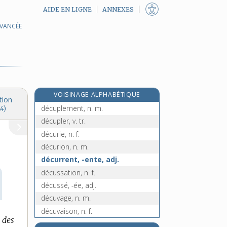
AIDE EN LIGNE
ANNEXES
AVANCÉE
de cujus, n. m.
déculasser, v. tr.
déculottée, n. f.
déculotter, v. tr.
déculpabiliser, v. tr.
VOISINAGE ALPHABÉTIQUE
décuple, adj.
tion
décuplement, n. m.
4)
décupler, v. tr.
décurie, n. f.
décurion, n. m.
décurrent, -ente, adj.
décussation, n. f.
décussé, -ée, adj.
décuvage, n. m.
décuvaison, n. f.
 des
décuver, v. tr.