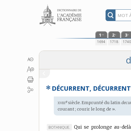
Aller au contenu
1
2
3
re
e
e
1694
1718
174
d
✻
DÉCURRENT, DÉCURRENT
xviii
e
Étymologie
siècle. Emprunté du
latin
decur
:
courant ; courir le long de ».
Qui se prolonge au-delà 
MARQUE
BOTANIQUE.