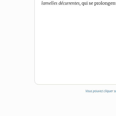
lamelles décurrentes,
DE
qui se prolongent
DOMAINE
:
Vous pouvez cliquer s