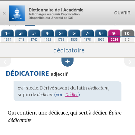
Aller au contenu
Dictionnaire de l’Académie
OUVRIR
×
Télécharger ou ouvrir l’application
Disponible sur Android et iOS
1
2
3
4
5
6
7
8
9
10
re
e
e
e
e
e
e
e
e
e
1694
1718
1740
1762
1798
1835
1878
1935
2024
E.C.
dédicatoire
DÉDICATOIRE
adjectif
xvi
e
Étymologie
siècle. Dérivé savant du
latin
dedicatum,
:
supin de
dedicare
(voir
Dédier
).
Qui contient une dédicace, qui sert à dédier.
Épître
dédicatoire.