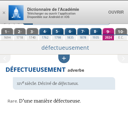
Aller au contenu
Dictionnaire de l’Académie
OUVRIR
×
Télécharger ou ouvrir l’application
Disponible sur Android et iOS
1
2
3
4
5
6
7
8
9
10
e
e
e
e
e
re
e
e
e
e
1694
1718
1740
1762
1798
1835
1878
1935
2024
E.C.
défectueusement
DÉFECTUEUSEMENT
adverbe
xiv
e
Étymologie
siècle. Dérivé de
défectueux.
:
Rare.
D’une manière défectueuse.