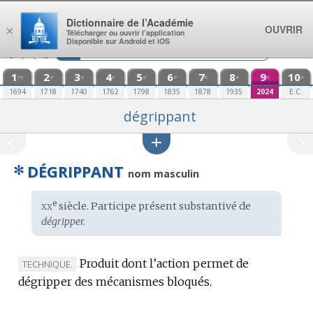
Aller au contenu
Dictionnaire de l’Académie
OUVRIR
×
Télécharger ou ouvrir l’application
Disponible sur Android et iOS
1
2
3
4
5
6
7
8
9
10
re
e
e
e
e
e
e
e
e
e
1694
1718
1740
1762
1798
1835
1878
1935
2024
E.C.
dégrippant
✻
DÉGRIPPANT
nom masculin
xx
e
Étymologie
siècle. Participe présent substantivé de
:
dégripper.
Produit dont l’action permet de
MARQUE
TECHNIQUE.
dégripper des mécanismes bloqués.
DE
DOMAINE