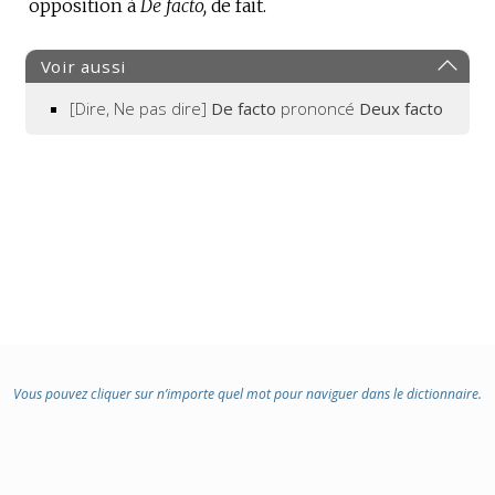
opposition à
:
:
De facto,
de fait.
Voir aussi
[Dire, Ne pas dire]
De facto
prononcé
Deux facto
Vous pouvez cliquer sur n’importe quel mot pour naviguer dans le dictionnaire.