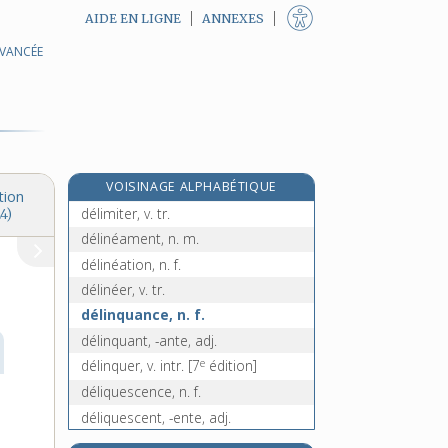
AIDE EN LIGNE
ANNEXES
AVANCÉE
délictueux, -euse, adj.
délié, -ée, adj. et n.
déliement, n. m.
e
déliennes, n. f. pl.
[4
édition]
délier, v. tr.
VOISINAGE ALPHABÉTIQUE
délimitation, n. f.
tion
délimiter, v. tr.
4)
délinéament, n. m.
délinéation, n. f.
délinéer, v. tr.
délinquance, n. f.
délinquant, -ante, adj.
e
délinquer, v. intr.
[7
édition]
déliquescence, n. f.
déliquescent, -ente, adj.
e
deliquium, n. m.
[6
édition]