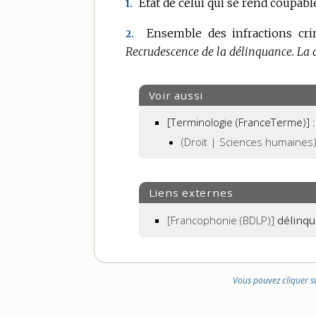
État de celui qui se rend coupabl
1.
DOMAINE
:
Ensemble des infractions crim
2.
Recrudescence de la délinquance.
La 
Voir aussi
[Terminologie (FranceTerme)] :
(Droit | Sciences humaines
Liens externes
[Francophonie (BDLP)]
délinq
Vous pouvez cliquer s