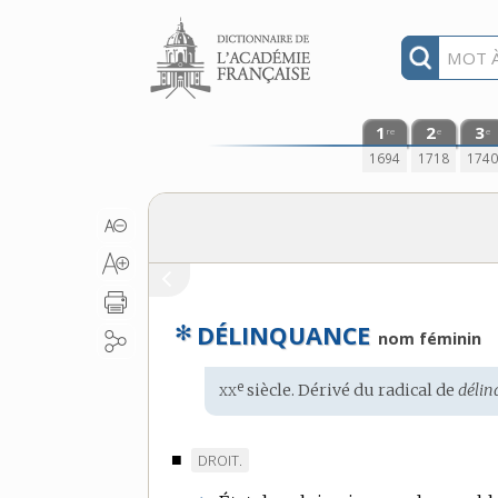
Aller au contenu
1
2
3
re
e
e
1694
1718
174
✻
DÉLINQUANCE
nom féminin
xx
e
Étymologie
siècle. Dérivé du radical de
délin
:
■
MARQUE
DROIT.
DE