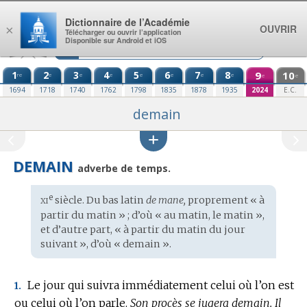
Aller au contenu
Dictionnaire de l’Académie
OUVRIR
×
Télécharger ou ouvrir l’application
Disponible sur Android et iOS
1
2
3
4
5
6
7
8
9
10
re
e
e
e
e
e
e
e
e
e
1694
1718
1740
1762
1798
1835
1878
1935
2024
E.C.
demain
DEMAIN
adverbe de temps.
xi
e
Étymologie
siècle. Du
bas latin
de mane,
proprement « à
:
partir du matin » ; d’où « au matin, le matin »,
et d’autre part, « à partir du matin du jour
suivant », d’où « demain ».
Le jour qui suivra immédiatement celui où l’on est
1.
ou celui où l’on parle.
Son procès se jugera demain.
Il