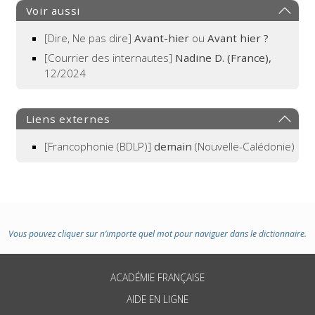
Voir aussi
[Dire, Ne pas dire]
Avant-hier
ou
Avant hier ?
[Courrier des internautes]
Nadine D. (France),
12/2024
Liens externes
[Francophonie (BDLP)]
demain
(Nouvelle-Calédonie)
Vous pouvez cliquer sur n’importe quel mot pour naviguer dans le dictionnaire.
ACADÉMIE FRANÇAISE
AIDE EN LIGNE