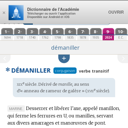
Aller au contenu
Dictionnaire de l’Académie
OUVRIR
×
Télécharger ou ouvrir l’application
Disponible sur Android et iOS
1
2
3
4
5
6
7
8
9
10
re
e
e
e
e
e
e
e
e
e
1694
1718
1740
1762
1798
1835
1878
1935
2024
E.C.
démaniller
✻
DÉMANILLER
conjugaison
verbe transitif
xix
e
Étymologie
siècle. Dérivé de
manille,
au sens
:
xvii
e
d’« anneau de rameur de galère » (
siècle).
Desserrer et libérer l’axe, appelé manillon,
MARQUE
MARINE.
qui ferme les ferrures en U, ou manilles, servant
DE
aux divers amarrages et manœuvres de pont.
DOMAINE