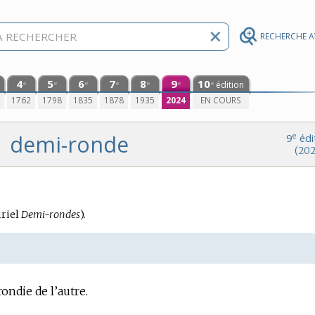
RECHERCHE 
4
5
6
7
8
9
10
édition
e
e
e
e
e
e
e
0
1762
1798
1835
1878
1935
2024
EN COURS
demi-ronde
e
9
édi
(202
riel
Demi-rondes
).
ondie de l’autre.