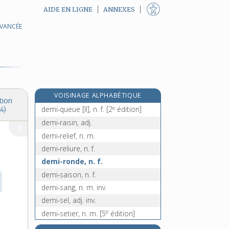
AIDE EN LIGNE
ANNEXES
AVANCÉE
demi-pointe, n. f.
demi-portion, n. f.
demi-produit, n. m.
re
demi-quart d'escu
[1
édition]
re
demi-quarteron, n. m.
[1
édition]
VOISINAGE ALPHABÉTIQUE
demi-queue [I], adj.
tion
e
demi-queue [II], n. f.
[2
édition]
4)
demi-raisin, adj.
demi-relief, n. m.
demi-reliure, n. f.
demi-ronde, n. f.
demi-saison, n. f.
demi-sang, n. m. inv.
demi-sel, adj. inv.
e
demi-setier, n. m.
[5
édition]
demi-siècle, n. m.