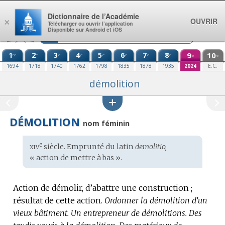
Aller au contenu
Dictionnaire de l’Académie
OUVRIR
×
Télécharger ou ouvrir l’application
Disponible sur Android et iOS
1
2
3
4
5
6
7
8
9
10
re
e
e
e
e
e
e
e
e
e
1694
1718
1740
1762
1798
1835
1878
1935
2024
E.C.
démolition
DÉMOLITION
nom féminin
xiv
e
Étymologie
siècle. Emprunté du
latin
demolitio,
:
« action de mettre à bas ».
Action de démolir, d’abattre une construction ;
résultat de cette action.
Ordonner la démolition d’un
vieux bâtiment.
Un entrepreneur de démolitions.
Des