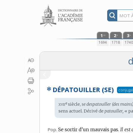
Aller au contenu
1
2
3
re
e
e
1694
1718
174
d
✻
DÉPATOUILLER (SE)
conjuga
xvii
e
Étymologie
siècle,
se despatouiller (des mains)
:
sens actuel. Dérivé de
patouiller,
« pa
Pop.
Se sortir d’un mauvais pas.
Il est