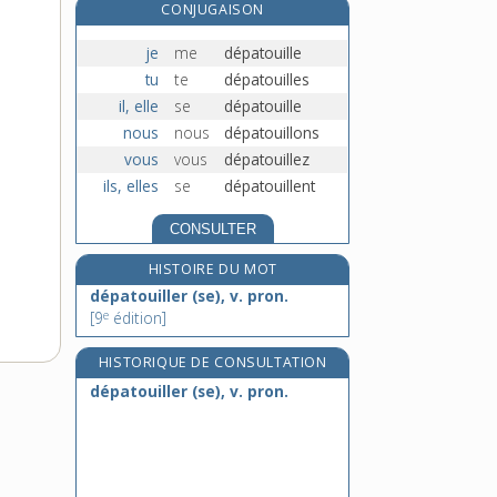
CONJUGAISON
dépècement, n. m.
dépecer, v. tr.
je
me
dépatouille
dépêche, n. f.
tu
te
dépatouilles
dépêcher, v. tr.
il, elle
se
dépatouille
nous
nous
dépatouillons
vous
vous
dépatouillez
ils, elles
se
dépatouillent
CONSULTER
HISTOIRE DU MOT
dépatouiller (se), v. pron.
e
[9
édition]
HISTORIQUE DE CONSULTATION
dépatouiller (se), v. pron.