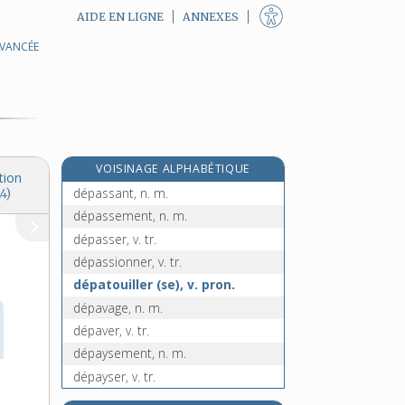
AIDE EN LIGNE
ANNEXES
AVANCÉE
départager, v. tr.
département, n. m.
départemental, -ale, adj.
départementaliser, v. tr.
e
départie, n. f.
[7
édition]
VOISINAGE ALPHABÉTIQUE
départir, v. tr. et pron.
tion
dépassant, n. m.
4)
dépassement, n. m.
dépasser, v. tr.
dépassionner, v. tr.
dépatouiller (se), v. pron.
dépavage, n. m.
dépaver, v. tr.
dépaysement, n. m.
dépayser, v. tr.
dépeçage, n. m.