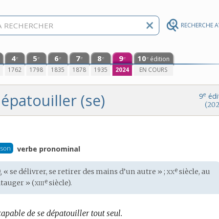
RECHERCHE 
4
5
6
7
8
9
10
édition
e
e
e
e
e
e
e
0
1762
1798
1835
1878
1935
2024
EN COURS
épatouiller (se)
e
9
édi
(202
ison
verbe pronominal
xx
e
,
« se délivrer, se retirer des mains d’un autre » ;
siècle, au
xiii
e
tauger » (
siècle).
 capable de se dépatouiller tout seul.