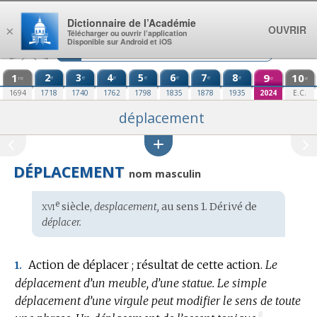
Aller au contenu
Dictionnaire de l’Académie
OUVRIR
×
Télécharger ou ouvrir l’application
Disponible sur Android et iOS
1
2
3
4
5
6
7
8
9
10
e
e
e
e
e
e
e
re
e
e
1694
1718
1740
1762
1798
1835
1878
1935
2024
E.C.
déplacement
DÉPLACEMENT
nom masculin
xvi
e
Étymologie
siècle,
desplacement,
au sens 1. Dérivé de
:
déplacer.
Action de déplacer ; résultat de cette action.
Le
1.
déplacement d’un meuble, d’une statue.
Le simple
déplacement d’une virgule peut modifier le sens de toute