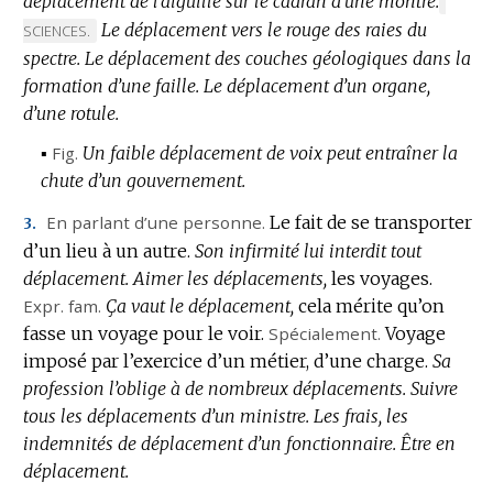
déplacement de l’aiguille sur le cadran d’une montre.
MARQ
Le déplacement vers le rouge des raies du
DE
SCIENCES.
DOMAI
spectre.
Le déplacement des couches géologiques dans la
:
formation d’une faille.
Le déplacement d’un organe,
d’une rotule.
▪
Fig.
Un faible déplacement de voix peut entraîner la
chute d’un gouvernement.
En parlant d’une personne.
Le fait de se transporter
3.
d’un lieu à un autre.
Son infirmité lui interdit tout
déplacement.
Aimer les déplacements,
les voyages.
Expr.
fam.
Ça vaut le déplacement,
cela mérite qu’on
fasse un voyage pour le voir.
Spécialement.
Voyage
imposé par l’exercice d’un métier, d’une charge.
Sa
profession l’oblige à de nombreux déplacements.
Suivre
tous les déplacements d’un ministre.
Les frais, les
indemnités de déplacement d’un fonctionnaire.
Être en
déplacement.