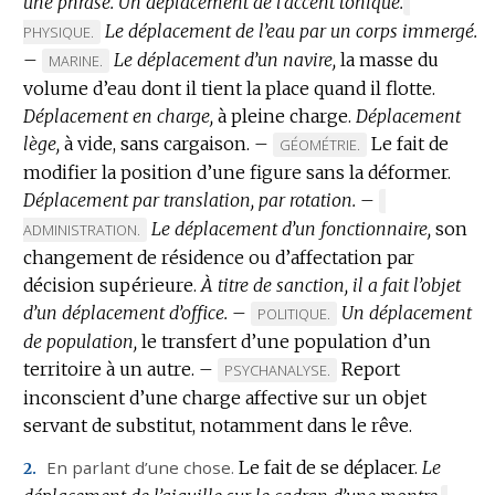
une phrase.
Un déplacement de l’accent tonique.
MARQUE
Le déplacement de l’eau par un corps immergé.
DE
PHYSIQUE.
DOMAINE
–
Le déplacement d’un navire,
la masse du
MARQUE
MARINE.
:
volume d’eau dont il tient la place quand il flotte.
DE
Déplacement en charge,
DOMAINE
à pleine charge.
Déplacement
lège,
:
à vide, sans cargaison.
–
Le fait de
MARQUE
GÉOMÉTRIE.
modifier la position d’une figure sans la déformer.
DE
Déplacement par translation, par rotation.
DOMAINE
–
MARQUE
:
Le déplacement d’un fonctionnaire,
DE
son
ADMINISTRATION.
DOMAINE
changement de résidence ou d’affectation par
:
décision supérieure.
À titre de sanction, il a fait l’objet
d’un déplacement d’office.
–
Un déplacement
MARQUE
POLITIQUE.
de population,
le transfert d’une population d’un
DE
territoire à un autre.
–
DOMAINE
Report
MARQUE
PSYCHANALYSE.
:
inconscient d’une charge affective sur un objet
DE
servant de substitut, notamment dans le rêve.
DOMAINE
:
En parlant d’une chose.
Le fait de se déplacer.
Le
2.