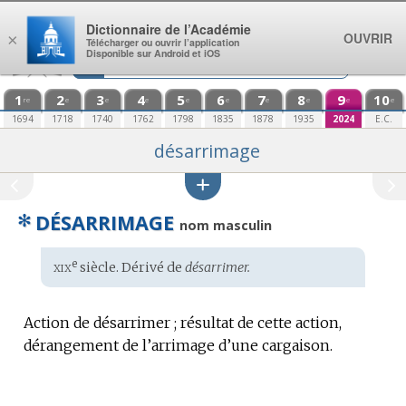
Aller au contenu
Dictionnaire de l’Académie
OUVRIR
×
Télécharger ou ouvrir l’application
Disponible sur Android et iOS
1
2
3
4
5
6
7
8
9
10
re
e
e
e
e
e
e
e
e
e
1694
1718
1740
1762
1798
1835
1878
1935
2024
E.C.
désarrimage
✻
DÉSARRIMAGE
nom masculin
xix
e
Étymologie
siècle. Dérivé de
désarrimer.
:
Action de désarrimer ; résultat de cette action,
dérangement de l’arrimage d’une cargaison.