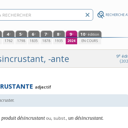
RECHERCHE 
4
5
6
7
8
9
10
édition
e
e
e
e
e
e
e
0
1762
1798
1835
1878
1935
2024
EN COURS
incrustant, -ante
e
9
édi
(202
CRUSTANTE
adjectif
ncruster.
 produit désincrustant
ou,
subst.
,
un désincrustant.