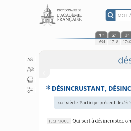
Aller au contenu
1
2
3
re
e
e
1694
1718
174
dés
✻
DÉSINCRUSTANT, DÉSIN
xix
e
Étymologie
siècle. Participe présent de
dési
:
Qui sert à désincruster.
Un
MARQUE
TECHNIQUE.
DE