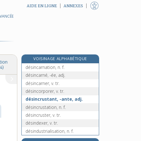
AIDE EN LIGNE
ANNEXES
AVANCÉE
e
désignatif, ive, adj.
[7
édition]
désignation, n. f.
designer, n.
désigner, v. tr.
désillusion, n. f.
VOISINAGE ALPHABÉTIQUE
désillusionner, v. tr.
tion
désincarnation, n. f.
4)
désincarné, -ée, adj.
désincarner, v. tr.
désincorporer, v. tr.
désincrustant, -ante, adj.
désincrustation, n. f.
désincruster, v. tr.
désindexer, v. tr.
désindustrialisation, n. f.
désindustrialiser, v. tr.