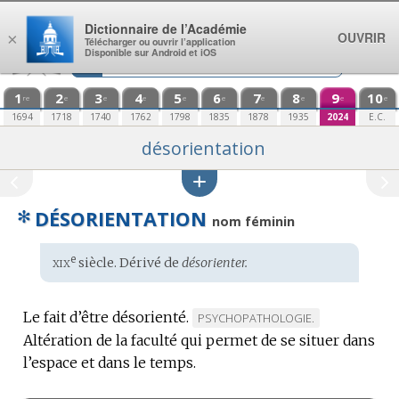
Aller au contenu
Dictionnaire de l’Académie
OUVRIR
×
Télécharger ou ouvrir l’application
Disponible sur Android et iOS
1
2
3
4
5
6
7
8
9
10
re
e
e
e
e
e
e
e
e
e
1694
1718
1740
1762
1798
1835
1878
1935
2024
E.C.
désorientation
✻
DÉSORIENTATION
nom féminin
xix
e
Étymologie
siècle. Dérivé de
désorienter.
:
Le fait d’être désorienté.
MARQUE
PSYCHOPATHOLOGIE.
Altération de la faculté qui permet de se situer dans
DE
l’espace et dans le temps.
DOMAINE
: