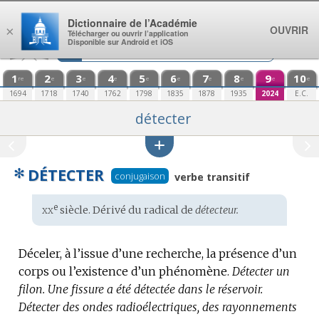
Aller au contenu
Dictionnaire de l’Académie
OUVRIR
×
Télécharger ou ouvrir l’application
Disponible sur Android et iOS
1
2
3
4
5
6
7
8
9
10
re
e
e
e
e
e
e
e
e
e
1694
1718
1740
1762
1798
1835
1878
1935
2024
E.C.
détecter
✻
DÉTECTER
conjugaison
verbe transitif
xx
e
Étymologie
siècle. Dérivé du radical de
détecteur.
:
Déceler, à l’issue d’une recherche, la présence d’un
corps ou l’existence d’un phénomène.
Détecter un
filon.
Une fissure a été détectée dans le réservoir.
Détecter des ondes radioélectriques, des rayonnements