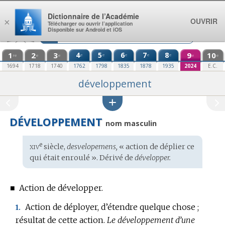
Aller au contenu
Dictionnaire de l’Académie
OUVRIR
×
Télécharger ou ouvrir l’application
Disponible sur Android et iOS
1
2
3
4
5
6
7
8
9
10
e
e
e
e
e
re
e
e
e
e
1694
1718
1740
1762
1798
1835
1878
1935
2024
E.C.
développement
DÉVELOPPEMENT
nom masculin
xiv
e
Étymologie
siècle,
desvelopemens,
« action de déplier ce
:
qui était enroulé ». Dérivé de
développer.
■
Action de développer.
Action de déployer, d’étendre quelque chose ;
1.
résultat de cette action.
Le développement d’une