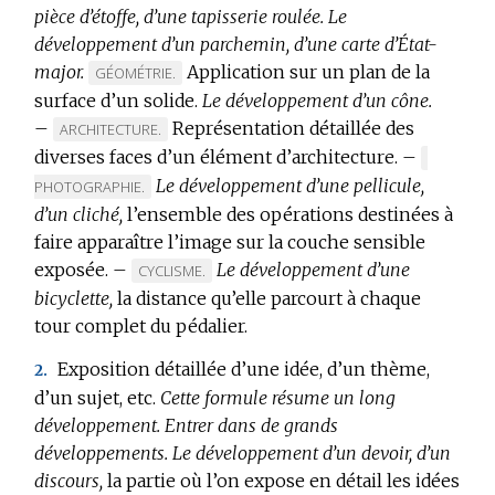
pièce d’étoffe, d’une tapisserie roulée.
Le
développement d’un parchemin, d’une carte d’État-
major.
Application sur un plan de la
MARQUE
GÉOMÉTRIE.
surface d’un solide.
DE
Le développement d’un cône.
–
DOMAINE
Représentation détaillée des
MARQUE
ARCHITECTURE.
:
diverses faces d’un élément d’architecture.
DE
–
MARQUE
DOMAINE
Le développement d’une pellicule,
DE
PHOTOGRAPHIE.
:
DOMAINE
d’un cliché,
l’ensemble des opérations destinées à
:
faire apparaître l’image sur la couche sensible
exposée.
–
Le développement d’une
MARQUE
CYCLISME.
bicyclette,
la distance qu’elle parcourt à chaque
DE
tour complet du pédalier.
DOMAINE
:
Exposition détaillée d’une idée, d’un thème,
2.
d’un sujet, etc.
Cette formule résume un long
développement.
Entrer dans de grands
développements.
Le développement d’un devoir, d’un
discours,
la partie où l’on expose en détail les idées