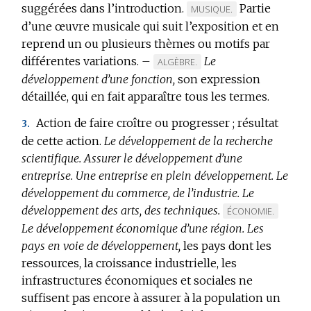
suggérées dans l’introduction.
Partie
MARQUE
MUSIQUE.
d’une œuvre musicale qui suit l’exposition et en
DE
reprend un ou plusieurs thèmes ou motifs par
DOMAINE
différentes variations.
–
:
Le
MARQUE
ALGÈBRE.
développement d’une fonction,
DE
son expression
détaillée, qui en fait apparaître tous les termes.
DOMAINE
:
Action de faire croître ou progresser ; résultat
3.
de cette action.
Le développement de la recherche
scientifique.
Assurer le développement d’une
entreprise.
Une entreprise en plein développement.
Le
développement du commerce, de l’industrie.
Le
développement des arts, des techniques.
MARQUE
ÉCONOMIE.
Le développement économique d’une région.
DE
Les
pays en voie de développement,
les pays dont les
DOMAINE
ressources, la croissance industrielle, les
:
infrastructures économiques et sociales ne
suffisent pas encore à assurer à la population un