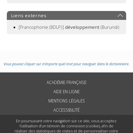
Liens externes
[Francophonie (BDLP)]
développement
(Burundi)
Vous pouvez cliquer sur n’importe quel mot pour naviguer dans le dictionnaire.
ACADÉMIE FRANÇAISE
AIDE EN LIGNE
MENTIONS LÉGALES
ACCESSIBILITÉ
CONTACTS
En poursuivant votre navigation sur ce site, vous acceptez
l’utilisation d’un témoin de connexion (cookie), afin de
réaliser des statistiques de visites et de personnaliser votre