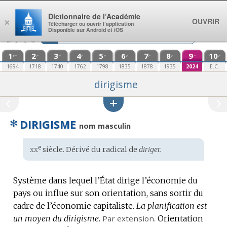
Aller au contenu
Dictionnaire de l’Académie
OUVRIR
×
Télécharger ou ouvrir l’application
Disponible sur Android et iOS
1
2
3
4
5
6
7
8
9
10
re
e
e
e
e
e
e
e
e
e
1694
1718
1740
1762
1798
1835
1878
1935
2024
E.C.
dirigisme
✻
DIRIGISME
nom masculin
xx
e
Étymologie
siècle. Dérivé du radical de
diriger.
:
Système dans lequel l’État dirige l’économie du
pays ou influe sur son orientation, sans sortir du
cadre de l’économie capitaliste.
La planification est
un moyen du dirigisme.
Par extension.
Orientation