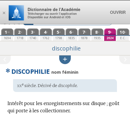
Aller au contenu
Dictionnaire de l’Académie
OUVRIR
×
Télécharger ou ouvrir l’application
Disponible sur Android et iOS
1
2
3
4
5
6
7
8
9
10
re
e
e
e
e
e
e
e
e
e
1694
1718
1740
1762
1798
1835
1878
1935
2024
E.C.
discophilie
✻
DISCOPHILIE
nom féminin
xx
e
Étymologie
siècle. Dérivé de
discophile.
:
Intérêt pour les enregistrements sur disque ; goût
qui porte à les collectionner.