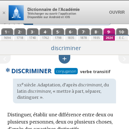
Aller au contenu
Dictionnaire de l’Académie
OUVRIR
×
Télécharger ou ouvrir l’application
Disponible sur Android et iOS
1
2
3
4
5
6
7
8
9
10
re
e
e
e
e
e
e
e
e
e
1694
1718
1740
1762
1798
1835
1878
1935
2024
E.C.
discriminer
✻
DISCRIMINER
conjugaison
verbe transitif
xx
e
Étymologie
siècle. Adaptation, d’après
discriminant,
du
:
latin
discriminare,
« mettre à part, séparer,
distinguer ».
Distinguer, établir une différence entre deux ou
plusieurs personnes, deux ou plusieurs choses,
d’après des caractères distinctifs.