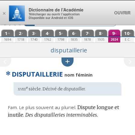
Aller au contenu
Dictionnaire de l’Académie
OUVRIR
×
Télécharger ou ouvrir l’application
Disponible sur Android et iOS
1
2
3
4
5
6
7
8
9
10
re
e
e
e
e
e
e
e
e
e
1694
1718
1740
1762
1798
1835
1878
1935
2024
E.C.
disputaillerie
✻
DISPUTAILLERIE
nom féminin
xviii
e
Étymologie
siècle. Dérivé de
disputailler.
:
Fam.
Le plus souvent au pluriel.
Dispute longue et
inutile.
Des disputailleries interminables.