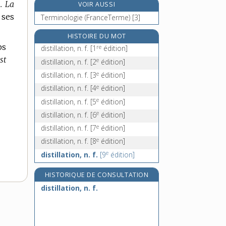
.
La
VOIR AUSSI
distinctif, -ive, adj.
 ses
Terminologie (FranceTerme) [3]
distinction, n. f.
distingué, -ée, adj.
HISTOIRE DU MOT
ps
re
distinguer, v. tr.
distillation, n. f.
[1
édition]
st
e
distillation, n. f.
[2
édition]
e
distillation, n. f.
[3
édition]
e
distillation, n. f.
[4
édition]
e
distillation, n. f.
[5
édition]
e
distillation, n. f.
[6
édition]
e
distillation, n. f.
[7
édition]
e
distillation, n. f.
[8
édition]
e
distillation, n. f.
[9
édition]
HISTORIQUE DE CONSULTATION
distillation, n. f.