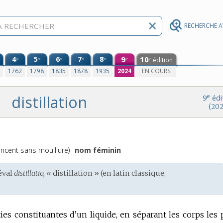
RECHERCHE 
4
5
6
7
8
9
10
e
e
e
e
e
édition
e
e
0
1762
1798
1835
1878
1935
2024
EN COURS
distillation
e
9
édi
(202
ncent sans mouillure)
nom féminin
éval
distillatio,
« distillation » (en
latin classique
,
ies constituantes d’un liquide, en séparant les corps les 