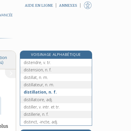
AIDE EN LIGNE
ANNEXES
AVANCÉE
dissymétrique, adj.
distal, -ale, adj.
distance, n. f.
distancer, v. tr.
distanciation, n. f.
VOISINAGE ALPHABÉTIQUE
distant, -ante, adj.
tion
distendre, v. tr.
4)
distension, n. f.
distillat, n. m.
distillateur, n. m.
distillation, n. f.
distillatoire, adj.
distiller, v. intr. et tr.
distillerie, n. f.
distinct, -incte, adj.
plus
distinctement, adv.