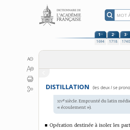
Aller au contenu
1
2
3
re
e
e
1694
1718
174
DISTILLATION
Prononciation
(les deux
l
se prono
:
xiv
e
Étymologie
siècle. Emprunté du
latin médi
:
« écoulement »).
■
Opération destinée à isoler les part