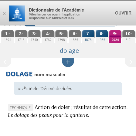
Aller au contenu
Dictionnaire de l’Académie
OUVRIR
×
Télécharger ou ouvrir l’application
Disponible sur Android et iOS
1
2
3
4
5
6
7
8
9
10
e
e
re
e
e
e
e
e
e
e
1694
1718
1740
1762
1798
1835
1878
1935
2024
E.C.
dolage
DOLAGE
nom masculin
xiv
e
Étymologie
siècle. Dérivé de
doler.
:
Action de doler ; résultat de cette action.
MARQUE
TECHNIQUE.
Le dolage des peaux pour la ganterie.
DE
DOMAINE
: