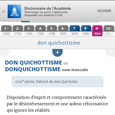
Aller au contenu
Dictionnaire de l’Académie
OUVRIR
×
Télécharger ou ouvrir l’application
Disponible sur Android et iOS
1
2
3
4
5
6
7
8
9
10
e
e
re
e
e
e
e
e
e
e
1694
1718
1740
1762
1798
1835
1878
1935
2024
E.C.
don quichottisme
DON QUICHOTTISME
ou
DONQUICHOTTISME
nom masculin
xviii
e
Étymologie
siècle. Dérivé de
don Quichotte.
:
Disposition d’esprit et comportement caractérisés
par le désintéressement et une ardeur réformatrice
qui ignore les réalités.