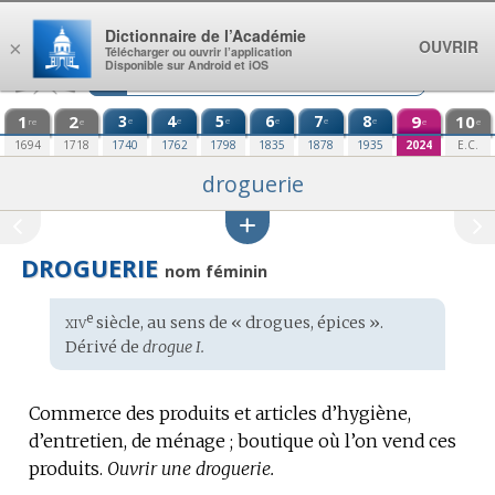
Aller au contenu
Dictionnaire de l’Académie
OUVRIR
×
Télécharger ou ouvrir l’application
Disponible sur Android et iOS
1
2
3
4
5
6
7
8
9
10
e
e
e
e
e
e
re
e
e
e
1694
1718
1740
1762
1798
1835
1878
1935
2024
E.C.
droguerie
DROGUERIE
nom féminin
xiv
e
Étymologie
siècle, au sens de « drogues, épices ».
:
Dérivé de
drogue I.
Commerce des produits et articles d’hygiène,
d’entretien, de ménage ; boutique où l’on vend ces
produits.
Ouvrir une droguerie.