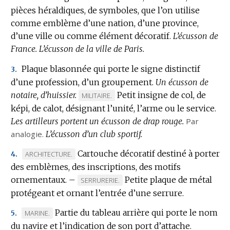
pièces héraldiques, de symboles, que l’on utilise
comme emblème d’une nation, d’une province,
d’une ville ou comme élément décoratif.
L’écusson de
France.
L’écusson de la ville de Paris.
Plaque blasonnée qui porte le signe distinctif
3.
d’une profession, d’un groupement.
Un écusson de
notaire, d’huissier.
Petit insigne de col, de
MARQUE
MILITAIRE.
képi, de calot, désignant l’unité, l’arme ou le service.
DE
Les artilleurs portent un écusson de drap rouge.
DOMAINE
Par
analogie.
L’écusson d’un club sportif.
:
Cartouche décoratif destiné à porter
MARQUE
ARCHITECTURE.
4.
des emblèmes, des inscriptions, des motifs
DE
ornementaux.
DOMAINE
–
Petite plaque de métal
MARQUE
SERRURERIE.
:
protégeant et ornant l’entrée d’une serrure.
DE
DOMAINE
Partie du tableau arrière qui porte le nom
MARQUE
MARINE.
5.
:
du navire et l’indication de son port d’attache.
DE