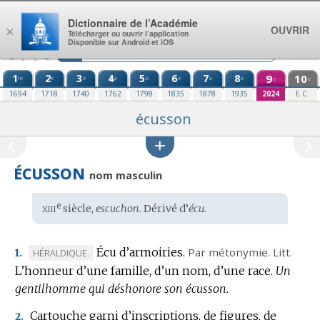
Aller au contenu
Dictionnaire de l’Académie
OUVRIR
×
Télécharger ou ouvrir l’application
Disponible sur Android et iOS
1
2
3
4
5
6
7
8
9
10
re
e
e
e
e
e
e
e
e
e
1694
1718
1740
1762
1798
1835
1878
1935
2024
E.C.
écusson
ÉCUSSON
nom masculin
xiii
e
Étymologie
siècle,
escuchon.
Dérivé d’
écu.
:
Écu d’armoiries.
Par métonymie.
Litt.
MARQUE
HÉRALDIQUE.
1.
L’honneur d’une famille, d’un nom, d’une race.
DE
Un
gentilhomme qui déshonore son écusson.
DOMAINE
:
Cartouche garni d’inscriptions, de figures, de
2.