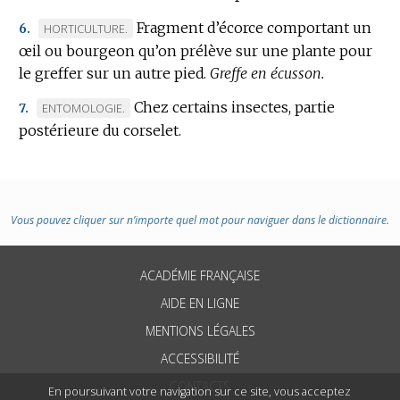
DOMAINE
Fragment d’écorce comportant un
MARQUE
HORTICULTURE.
6.
:
œil ou bourgeon qu’on prélève sur une plante pour
DE
le greffer sur un autre pied.
DOMAINE
Greffe en écusson.
:
Chez certains insectes, partie
MARQUE
ENTOMOLOGIE.
7.
postérieure du corselet.
DE
DOMAINE
:
Vous pouvez cliquer sur n’importe quel mot pour naviguer dans le dictionnaire.
ACADÉMIE FRANÇAISE
AIDE EN LIGNE
MENTIONS LÉGALES
ACCESSIBILITÉ
CONTACTS
En poursuivant votre navigation sur ce site, vous acceptez