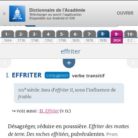
Aller au contenu
Dictionnaire de l’Académie
OUVRIR
×
Télécharger ou ouvrir l’application
Disponible sur Android et iOS
1
2
3
4
5
6
7
8
9
10
e
re
e
e
e
e
e
e
e
e
1694
1718
1740
1762
1798
1835
1878
1935
2024
E.C.
effriter
EFFRITER
I.
conjugaison
verbe transitif
xix
e
Étymologie
siècle. Issu d’
effriter II,
sous l’influence de
:
friable.
↪
voir aussi :
II.
Effriter
(v. tr.)
Désagréger, réduire en poussière.
Effriter des mottes
de terre.
Des roches effritées,
pulvérulentes.
Pron.