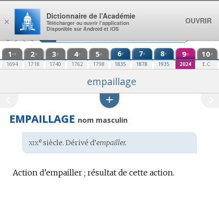
Aller au contenu
Dictionnaire de l’Académie
OUVRIR
×
Télécharger ou ouvrir l’application
Disponible sur Android et iOS
1
2
3
4
5
6
7
8
9
10
e
e
e
re
e
e
e
e
e
e
1694
1718
1740
1762
1798
1835
1878
1935
2024
E.C.
empaillage
EMPAILLAGE
nom masculin
xix
e
Étymologie
siècle. Dérivé d’
empailler.
:
Action d’empailler ; résultat de cette action.