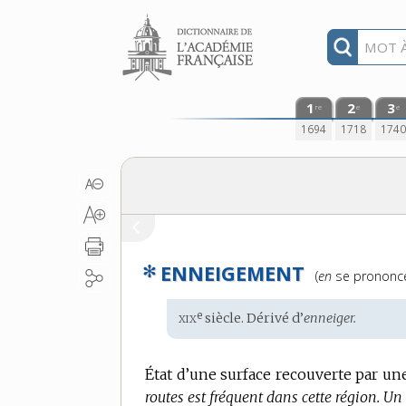
Aller au contenu
1
2
3
re
e
e
1694
1718
174
✻
ENNEIGEMENT
Prononciation
(
en
se pronon
:
xix
e
Étymologie
siècle. Dérivé d’
enneiger.
:
État d’une surface recouverte par un
routes est fréquent dans cette région.
Un 