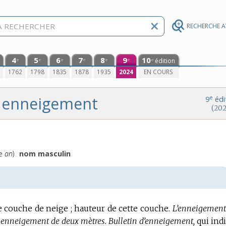
RECHERCHE 
4
5
6
7
8
9
10
édition
e
e
e
e
e
e
e
0
1762
1798
1835
1878
1935
2024
EN COURS
enneigement
e
9
édi
(202
ce
an
)
nom masculin
e couche de neige ; hauteur de cette couche.
L’enneigement
enneigement de deux mètres.
Bulletin d’enneigement,
qui ind