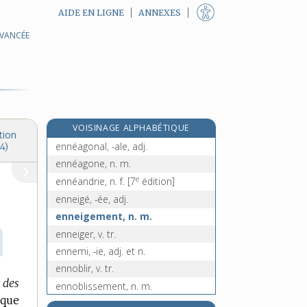
AIDE EN LIGNE
ANNEXES
AVANCÉE
enlisement, n. m.
enliser, v. tr. et pron.
enluminer, v. tr.
enlumineur, -euse, n.
enluminure, n. f.
VOISINAGE ALPHABÉTIQUE
ennéa-, préf.
tion
ennéagonal, -ale, adj.
4)
ennéagone, n. m.
e
ennéandrie, n. f.
[7
édition]
enneigé, -ée, adj.
enneigement, n. m.
enneiger, v. tr.
ennemi, -ie, adj. et n.
ennoblir, v. tr.
 des
ennoblissement, n. m.
ique
e
ennoie, n. m.
[4
édition]