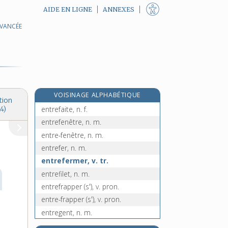
AIDE EN LIGNE
ANNEXES
entredévorer (s'), v. pron.
AVANCÉE
entre-dévorer (s'), v. pron.
entredonner (s'), v. pron.
entre-donner (s'), v. pron.
entrée, n. f.
entre-entendre s', v. pron.
e
VOISINAGE ALPHABÉTIQUE
[2
édition]
tion
entrefaite, n. f.
4)
entrefenêtre, n. m.
entre-fenêtre, n. m.
entrefer, n. m.
entrefermer, v. tr.
entrefilet, n. m.
entrefrapper (s'), v. pron.
entre-frapper (s'), v. pron.
entregent, n. m.
entrégorger (s'), v. pron.