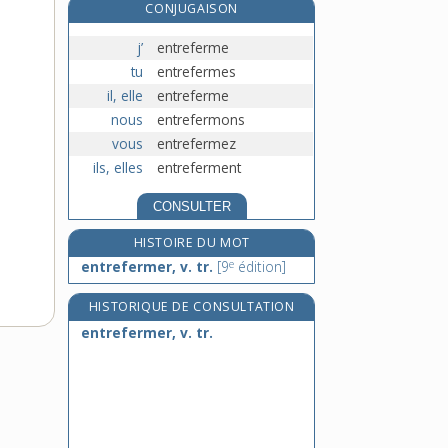
CONJUGAISON
entr'égorger (s'), v. pron.
e
entre-haïr s', v. récipr.
[7
édition]
j’
entreferme
entrejambe, n. m.
tu
entrefermes
il, elle
entreferme
entrelacement, n. m.
nous
entrefermons
vous
entrefermez
ils, elles
entreferment
CONSULTER
HISTOIRE DU MOT
e
entrefermer, v. tr.
[9
édition]
HISTORIQUE DE CONSULTATION
entrefermer, v. tr.