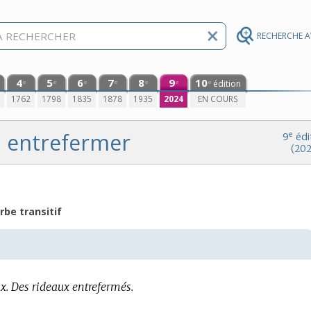
RECHERCHE 
4
5
6
7
8
9
10
édition
e
e
e
e
e
e
e
0
1762
1798
1835
1878
1935
2024
EN COURS
entrefermer
e
9
édi
(202
rbe transitif
x.
Des rideaux entrefermés.