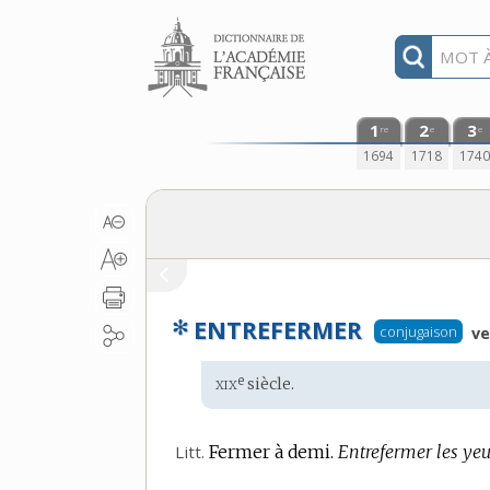
Aller au contenu
1
2
3
re
e
e
1694
1718
174
✻
ENTREFERMER
conjugaison
ve
xix
e
Étymologie
siècle.
:
Litt.
Fermer à demi.
Entrefermer les yeu